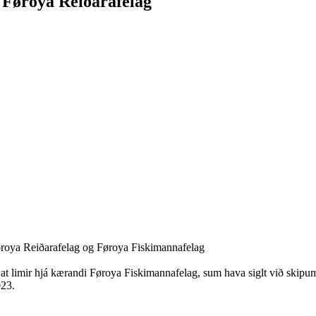
 Føroya Reiðarafelag
Føroya Reiðarafelag og Føroya Fiskimannafelag
t limir hjá kærandi Føroya Fiskimannafelag, sum hava siglt við skipum 
023.