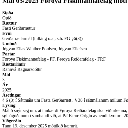
Mál 03/2025 Føroya Fiskimannafelag móti
Støða
Opið
Rættur
Fasti Gerðarrættur
Evni
Gerðarrættarmál (tulking o.a., s.b. FG §6(3))
Umboð
Jógvan Elias Winther Poulsen, Jógvan Ellefsen
Partar
Føroya Fiskimannafelag - FF, Føroya Reiðarafelag - FRF
Rættarlimir
Rannvá Ragnarsdóttir
Mál
3
Ár
2025
Ásetingar
§ 6 (3) í Sáttmála um Fasta Gerðarrætt , § 38 í sáttmálanum millum 
Lýsing
Málið snýr seg um, at innkærdi Føroya Reiðarafelag skal viðurkenna, a
søluágóðanum í sambandi við, at P/f Faroe Origin avhendi kvotur í 2
Viðgerðin
Tann 19. desember 2025 móttikið kærurit.