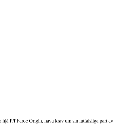
hjá P/f Faroe Origin, hava krav um sín lutfalsliga part av