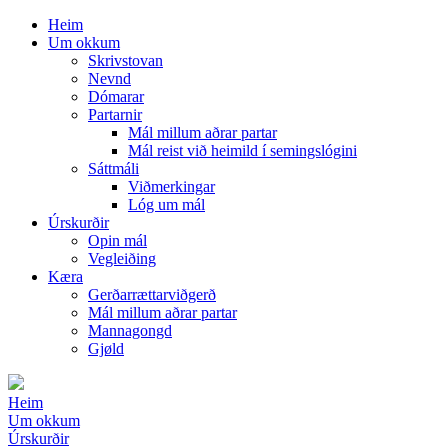
Heim
Um okkum
Skrivstovan
Nevnd
Dómarar
Partarnir
Mál millum aðrar partar
Mál reist við heimild í semingslógini
Sáttmáli
Viðmerkingar
Lóg um mál
Úrskurðir
Opin mál
Vegleiðing
Kæra
Gerðarrættarviðgerð
Mál millum aðrar partar
Mannagongd
Gjøld
Heim
Um okkum
Úrskurðir