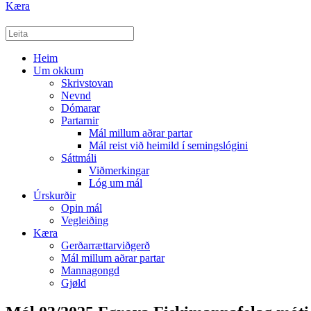
Kæra
Heim
Um okkum
Skrivstovan
Nevnd
Dómarar
Partarnir
Mál millum aðrar partar
Mál reist við heimild í semingslógini
Sáttmáli
Viðmerkingar
Lóg um mál
Úrskurðir
Opin mál
Vegleiðing
Kæra
Gerðarrættarviðgerð
Mál millum aðrar partar
Mannagongd
Gjøld