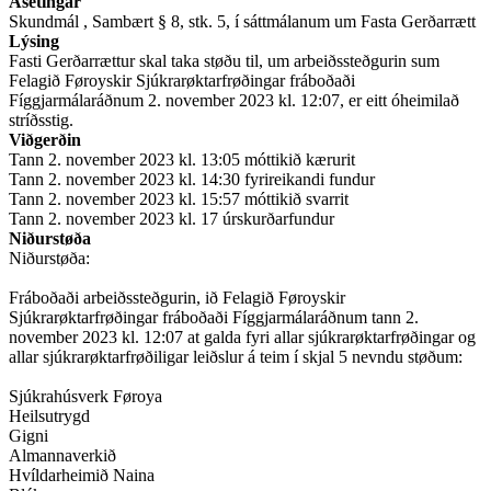
Ásetingar
Skundmál , Sambært § 8, stk. 5, í sáttmálanum um Fasta Gerðarrætt
Lýsing
Fasti Gerðarrættur skal taka støðu til, um arbeiðssteðgurin sum
Felagið Føroyskir Sjúkrarøktarfrøðingar fráboðaði
Fíggjarmálaráðnum 2. november 2023 kl. 12:07, er eitt óheimilað
stríðsstig.
Viðgerðin
Tann 2. november 2023 kl. 13:05 móttikið kærurit
Tann 2. november 2023 kl. 14:30 fyrireikandi fundur
Tann 2. november 2023 kl. 15:57 móttikið svarrit
Tann 2. november 2023 kl. 17 úrskurðarfundur
Niðurstøða
Niðurstøða:
Fráboðaði arbeiðssteðgurin, ið Felagið Føroyskir
Sjúkrarøktarfrøðingar fráboðaði Fíggjarmálaráðnum tann 2.
november 2023 kl. 12:07 at galda fyri allar sjúkrarøktarfrøðingar og
allar sjúkrarøktarfrøðiligar leiðslur á teim í skjal 5 nevndu støðum:
Sjúkrahúsverk Føroya
Heilsutrygd
Gigni
Almannaverkið
Hvíldarheimið Naina