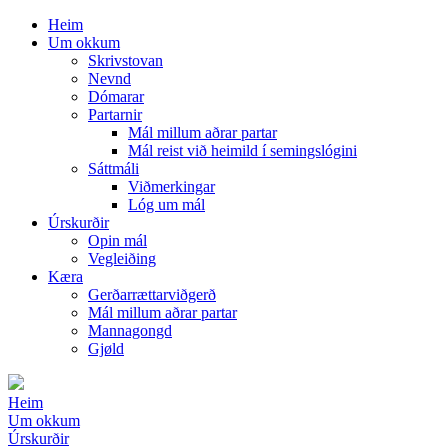
Heim
Um okkum
Skrivstovan
Nevnd
Dómarar
Partarnir
Mál millum aðrar partar
Mál reist við heimild í semingslógini
Sáttmáli
Viðmerkingar
Lóg um mál
Úrskurðir
Opin mál
Vegleiðing
Kæra
Gerðarrættarviðgerð
Mál millum aðrar partar
Mannagongd
Gjøld
Heim
Um okkum
Úrskurðir