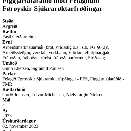
Fíggjarlálaráðið móti Felagnum
Føroyskir Sjúkrarøktarfrøðingar
Støða
Avgreitt
Rættur
Fasti Gerðarrættur
Evni
Arbeiðsmarknaðarmál (brot, stríðsstig o.a., s.b. FG §6(2)),
Arbeiðssteðgur, verkfall, verkbann, Eftirløn, eftirlønargjald,
Fráboðan, fráboðanarfreist, fráboðanarformur, Stríðsstig
Umboð
Gunn Ellefsen, Sigmund Poulsen
Partar
Felagið Føroyskir Sjúkrarøktarfrøðingar - FFS, Fíggjarmálaráðið -
FMR
Rættarlimir
Gurið Joensen, Leivur Michelsen, Niels Jørgin Nielsen
Mál
4
Ár
2023
Úrskurðardagur
02. november 2023