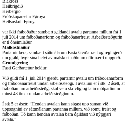
Blákross
Heilbrigdið
Herbergið
Fróðskaparsetur Føroya
Heilsuskúli Føroya
var ikki fráboðaður sambært galdandi avtalu partanna millum frá 1.
juli 2014 um fráboðanarform og fráboðanarfreist. Arbeiðssteðgurin
er tí óheimilaður.
Málkostnaður
Partarnir bera, sambært sáttmála um Fasta Gerðarrætt og reglugerð
um gjøld, hvør sína helvt av málskostnaðinum eftir nærri uppgerð.
Grundgeving
Fasti Gerðarættur heldur:
Við gildi frá 1. juli 2014 gjørdu partarnir avtalu um fráboðanarform
og fráboðanarfreist undan arbeiðssteðgi. Í avtaluni er í stk. 2 ásett, at
fráboðan um arbeiðssteðg, skal vera skrivlig og latin mótpartinum
minst 48 tímar undan arbeiðssteðginum.
Í stk 5 er ásett: “Hendan avtalan kann sigast upp saman við
uppsøgnini av sáttmálanum partanna millum, við somu freist og
fráboðan. Tó kann hendan avtalan bara ógildast við nýggjari
avtalu.”