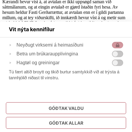
Kærandi hevur víst á, at avtalan er ikki uppsøgd saman við
sáttmálanum, og at eingin avtalað er gjørd ístaðin fyri hesa. Av
hesum heldur Fasti Gerðarrættur, at avtalan enn er í gildi partanna
millum, og at tey viðurskifti, ið innkærdi hevur víst á og metir sum
mishald frá FMR/Landsstýrinum, ikki ávirka gildi av hesi avtalu.
Vit nýta kennifílur
Fasti Gerðarrættur heldur, at tá arbeiðssteðgurin ikki er lýstur við 48
tímar freistini, sum avtalan fyriskrivar, er arbeiðssteðgurin at meta
sum óheimilað stríðsstig. Fasti Gerðarrættur er tí komin til hesa
Neyðugt virksemi á heimasíðuni
niðurstøðu:
Betra um brúkaraupplivingina
Úrskurður sum PDF
Hagtøl og greiningar
FG Mál 04-2023 gerðarrættarúrskurður .pdf
Tú fært altíð broytt og tikið burtur samtykkið við at trýsta á
Aftur
tannhjólið niðast til vinstru.
Fasti Gerðarrættur
Tinghúsvegur 14
Postsmoga 3023
GÓÐTAK VALDU
100 Tórshavn
358585 / 299509
GÓÐTAK ALLAR
fg@fg.fo