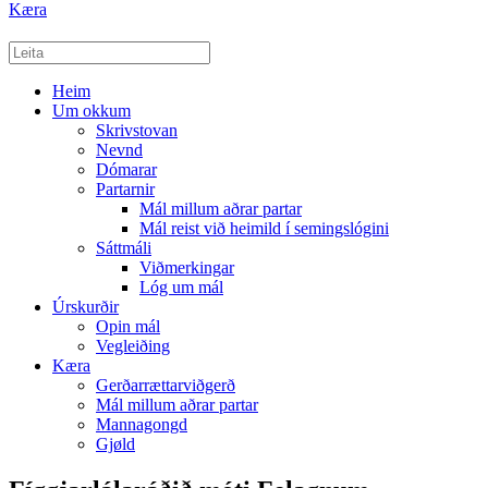
Kæra
Heim
Um okkum
Skrivstovan
Nevnd
Dómarar
Partarnir
Mál millum aðrar partar
Mál reist við heimild í semingslógini
Sáttmáli
Viðmerkingar
Lóg um mál
Úrskurðir
Opin mál
Vegleiðing
Kæra
Gerðarrættarviðgerð
Mál millum aðrar partar
Mannagongd
Gjøld