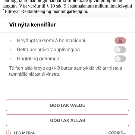
landing, tá ið manningin landar kraftblokkaskip við pumpum úr
tangum. Víst verður til § 10 stk. 9 í sáttmálanum millum limafeløgini
í Føroyar Reiðarafelag og manningarfeløgini.
Vit nýta kennifílur
Í kæruni er sum grundarlag fyri kravinum víst til nakrar túrar, sum
limir í Fiskimannafelagnum hava verið við ávikavist M/S Gøtunes
Neyðugt virksemi á heimasíðuni
og M/S Finnur Fríði.
Betra um brúkaraupplivingina
Viðgerðin
Hagtøl og greiningar
Tann 22. desember 2021 móttikið kærurit.
Tann 1. mars 2022 er málið tikið aftur.
Tú fært altíð broytt og tikið burtur samtykkið við at trýsta á
Aftur
tannhjólið niðast til vinstru.
Fasti Gerðarrættur
Tinghúsvegur 14
Postsmoga 3023
GÓÐTAK VALDU
100 Tórshavn
358585 / 299509
GÓÐTAK ALLAR
fg@fg.fo
LES MEIRA