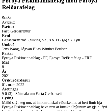
Føroya Fiskimannafelag móti Føroya
Reiðarafelag
Støða
Avgreitt
Rættur
Fasti Gerðarrættur
Evni
Gerðarrættarmál (tulking o.a., s.b. FG §6(3)), Løn
Umboð
Jens Wang, Jógvan Elias Winther Poulsen
Partar
Føroya Fiskimannafelag - FF, Føroya Reiðarafelag - FRF
Mál
8
Ár
2021
Úrskurðardagur
01. mars 2022
Ásetingar
§ 6 (3) í Sáttmála um Fasta Gerðarrætt
Lýsing
Málið snýr seg um, at innkærdi skal viðurkenna, at bert limir hjá
Føroya Fiskimannafelag hava rætt at luttaka í býtinum av gjaldi fyri