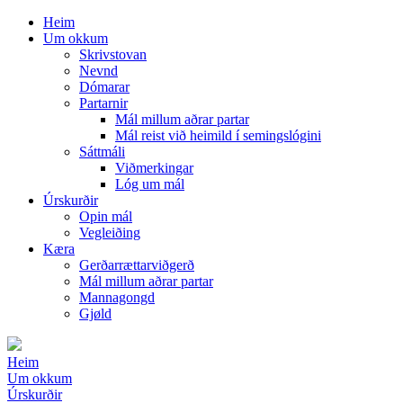
Heim
Um okkum
Skrivstovan
Nevnd
Dómarar
Partarnir
Mál millum aðrar partar
Mál reist við heimild í semingslógini
Sáttmáli
Viðmerkingar
Lóg um mál
Úrskurðir
Opin mál
Vegleiðing
Kæra
Gerðarrættarviðgerð
Mál millum aðrar partar
Mannagongd
Gjøld
Heim
Um okkum
Úrskurðir