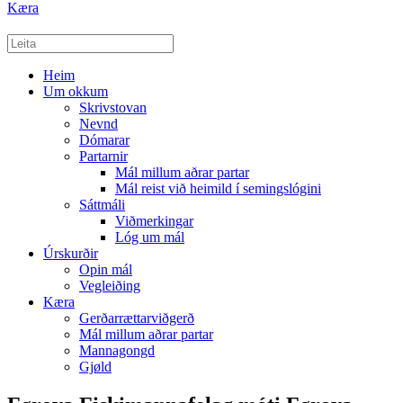
Kæra
Heim
Um okkum
Skrivstovan
Nevnd
Dómarar
Partarnir
Mál millum aðrar partar
Mál reist við heimild í semingslógini
Sáttmáli
Viðmerkingar
Lóg um mál
Úrskurðir
Opin mál
Vegleiðing
Kæra
Gerðarrættarviðgerð
Mál millum aðrar partar
Mannagongd
Gjøld